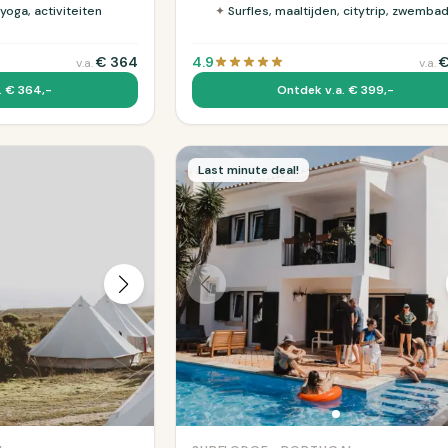
 yoga, activiteiten
✦
Surfles, maaltijden, citytrip, zwemba
€
364
4.9
v.a.
v.a.
. € 364,-
Ontdek v.a. € 399,-
Last minute deal!