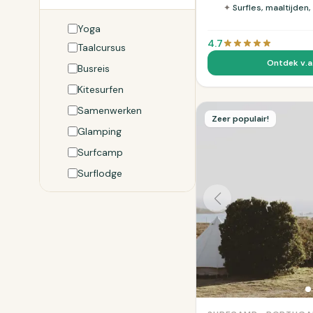
✦
Surfles, maaltijden,
Yoga
4.7
Taalcursus
Ontdek v.a
Busreis
Kitesurfen
Samenwerken
Zeer populair!
Glamping
Surfcamp
Surflodge