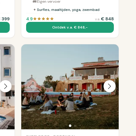
🚌
Eigen vervoer
d
✦
Surfles, maaltijden, yoga, zwembad
€
399
4.9
€
848
v.a.
Ontdek v.a. € 848,-