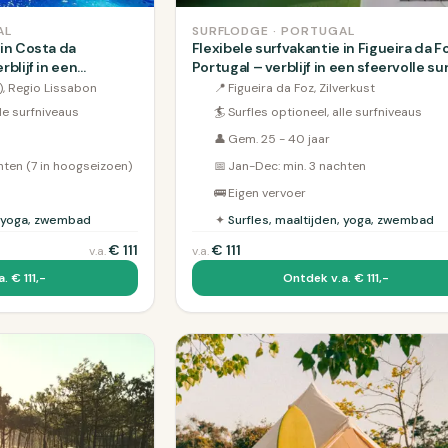
AL
SURFLODGE · PORTUGAL
 in Costa da
Flexibele surfvakantie in Figueira da F
rblijf in een
Portugal – verblijf in een sfeervolle sur
B vlakbij het strand
B&amp;B vlakbij het strand
), Regio Lissabon
📍
Figueira da Foz, Zilverkust
lle surfniveaus
🏄
Surfles optioneel, alle surfniveaus
👤
Gem. 25 - 40 jaar
hten (7 in hoogseizoen)
📅
Jan-Dec: min. 3 nachten
🚌
Eigen vervoer
n, yoga, zwembad
✦
Surfles, maaltijden, yoga, zwembad
€
111
€
111
v.a.
v.a.
. € 111,-
Ontdek v.a. € 111,-