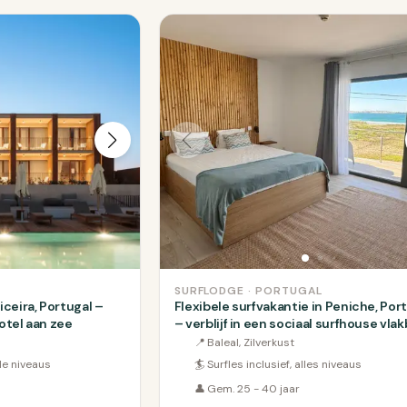
SURFLODGE · PORTUGAL
iceira, Portugal –
Flexibele surfvakantie in Peniche, Por
 hotel aan zee
– verblijf in een sociaal surfhouse vlak
het strand
📍
Baleal, Zilverkust
lle niveaus
🏄
Surfles inclusief, alles niveaus
👤
Gem. 25 - 40 jaar