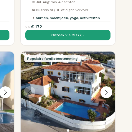
📅
Jul-Aug: min. 4 nachten
🚌
Busreis NL/BE of eigen vervoer
✦
Surfles, maaltijden, yoga, activiteiten
€
172
v.a.
Ontdek v.a. € 172,-
Populaire familiebestemming!