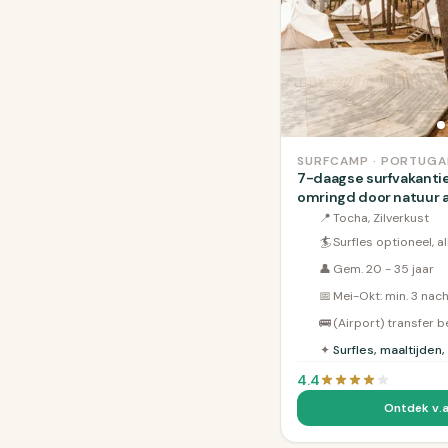
SURFCAMP · PORTUGA
7-daagse surfvakantie
omringd door natuur 
📍
Tocha, Zilverkust
🏄
Surfles optioneel, a
👤
Gem. 20 - 35 jaar
📅
Mei-Okt: min. 3 nac
🚌
(Airport) transfer 
✦
Surfles, maaltijden,
4.4
Ontdek v.a