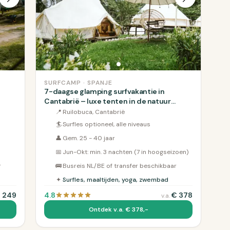
SURFCAMP · SPANJE
7-daagse glamping surfvakantie in
Cantabrië – luxe tenten in de natuur
(Busreis Optioneel)
📍
Ruilobuca, Cantabrië
🏄
Surfles optioneel, alle niveaus
👤
Gem. 25 - 40 jaar
📅
Jun-Okt: min. 3 nachten (7 in hoogseizoen)
r
🚌
Busreis NL/BE of transfer beschikbaar
✦
Surfles, maaltijden, yoga, zwembad
€
249
4.8
€
378
v.a.
Ontdek v.a. € 378,-