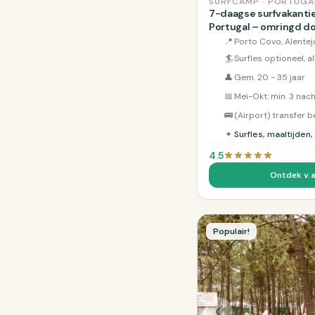
SURFCAMP · PORTUGA
7-daagse surfvakantie 
Portugal – omringd do
📍
Porto Covo, Alentej
🏄
Surfles optioneel, a
👤
Gem. 20 - 35 jaar
📅
Mei-Okt: min. 3 nac
🚌
(Airport) transfer 
✦
Surfles, maaltijden,
4.5
Ontdek v.a
Populair!