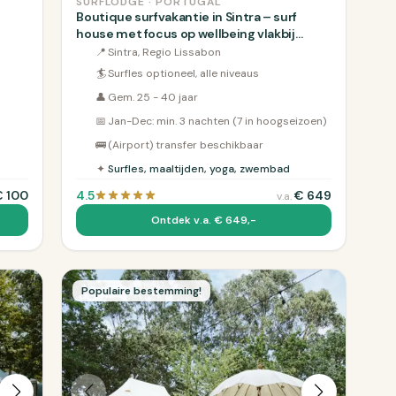
SURFLODGE · PORTUGAL
Boutique surfvakantie in Sintra – surf
house met focus op wellbeing vlakbij
Lissabon
📍
Sintra, Regio Lissabon
🏄
Surfles optioneel, alle niveaus
👤
Gem. 25 - 40 jaar
📅
Jan-Dec: min. 3 nachten (7 in hoogseizoen)
🚌
(Airport) transfer beschikbaar
✦
Surfles, maaltijden, yoga, zwembad
€
100
4.5
€
649
v.a.
Ontdek v.a. € 649,-
Populaire bestemming!