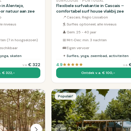
L
SURFLODGE · PORTUGAL
in Alentejo,
Flexibele surfvakantie in Cascais –
or natuur aan zee
comfortabel surf house vlakbij zee
o
📍
Cascais, Regio Lissabon
lle niveaus
🏄
Surfles optioneel, alle niveaus
👤
Gem. 25 - 40 jaar
hten (7 in hoogseizoen)
📅
Mrt-Dec: min. 3 nachten
beschikbaar
🚌
Eigen vervoer
 yoga, skaten
✦
Surfles, yoga, zwembad, activiteiten
€
322
4.9
v.a.
v.a.
. € 322,-
Ontdek v.a. € 100,-
Populair!