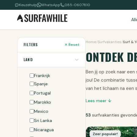
Keuzehulp
WhatsApp
085-0607810
Al
Home
/
Surfvakanties
/
Surf & 
FILTERS
✕ Reset
ONTDEK DE
LAND
Ben jij op zoek naar een
Frankrijk
jou! De combinatie tusse
Spanje
van het lichaam na een s
Portugal
Lees meer ↓
Marokko
Mexico
53
surfvakanties gevond
Sri Lanka
Nicaragua
Zeer populair!