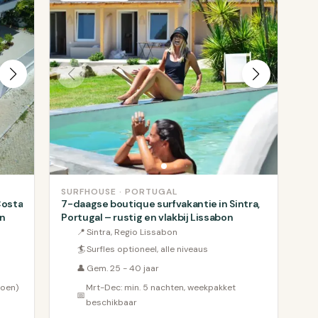
SURFHOUSE · PORTUGAL
Costa
7-daagse boutique surfvakantie in Sintra,
on
Portugal – rustig en vlakbij Lissabon
📍
Sintra, Regio Lissabon
🏄
Surfles optioneel, alle niveaus
👤
Gem. 25 - 40 jaar
zoen)
Mrt-Dec: min. 5 nachten, weekpakket
📅
beschikbaar