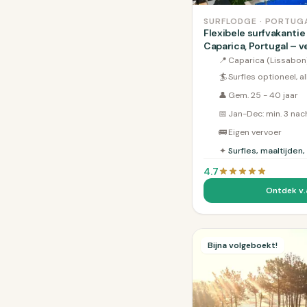
SURFLODGE · PORTUG
Flexibele surfvakantie
Caparica, Portugal – ve
sfeervolle surf B&amp;
📍
Caparica (Lissabon
en Lissabon
🏄
Surfles optioneel, a
👤
Gem. 25 - 40 jaar
📅
Jan-Dec: min. 3 nac
🚌
Eigen vervoer
✦
Surfles, maaltijde
4.7
Ontdek v.a
Bijna volgeboekt!