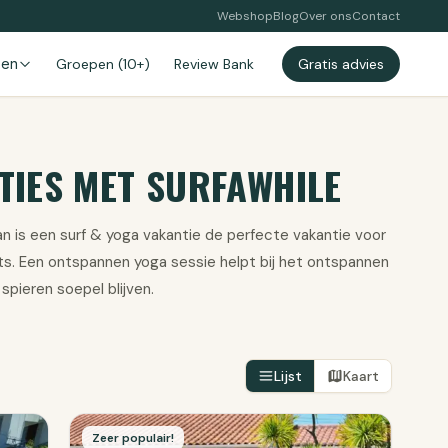
Webshop
Blog
Over ons
Contact
zen
Groepen (10+)
Review Bank
Gratis advies
TIES MET SURFAWHILE
an is een surf & yoga vakantie de perfecte vakantie voor
iets. Een ontspannen yoga sessie helpt bij het ontspannen
spieren soepel blijven.
Lijst
Kaart
Zeer populair!