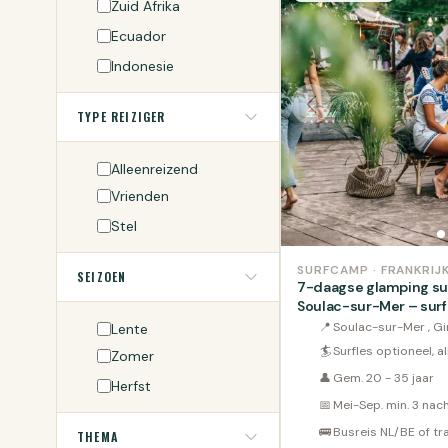
Zuid Afrika
Ecuador
Indonesie
TYPE REIZIGER
Alleenreizend
Vrienden
Stel
SURFCAMP · FRANKRIJ
SEIZOEN
7-daagse glamping sur
Soulac-sur-Mer – surf
(Busreis Optioneel)
📍
Soulac-sur-Mer , G
Lente
🏄
Surfles optioneel, a
Zomer
👤
Gem. 20 - 35 jaar
Herfst
📅
Mei-Sep. min. 3 nac
🚌
Busreis NL/BE of tr
THEMA