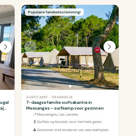
Populaire familiebestemming!
SURFCAMP · FRANKRIJK
tugal
7-daagse familie surfvakantie in
bij
Messanges – surfkamp voor gezinnen
📍
Messanges, Les Landes
🏄
Surfles optioneel, voor het hele gezin
👤
Gezinnen met kinderen van alle leeftijden