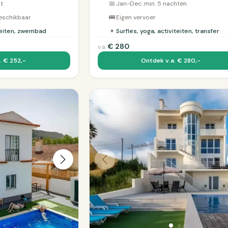
ht
📅
Jan-Dec: min. 5 nachten
beschikbaar
🚌
Eigen vervoer
iteiten, zwembad
✦
Surfles, yoga, activiteiten, transfer
€
280
v.a.
. € 252,-
Ontdek v.a. € 280,-