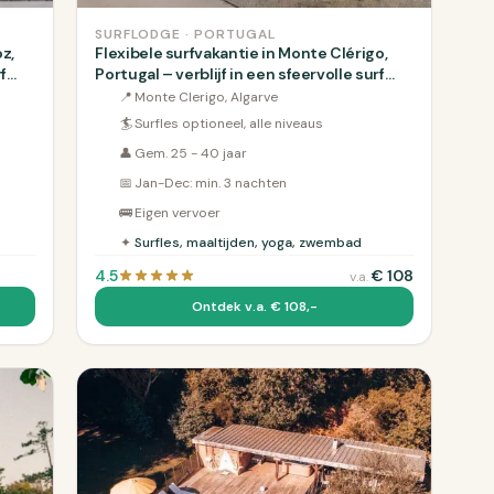
SURFLODGE · PORTUGAL
oz,
Flexibele surfvakantie in Monte Clérigo,
f
Portugal – verblijf in een sfeervolle surf
B&amp;B aan de Algarve kust
📍
Monte Clerigo, Algarve
🏄
Surfles optioneel, alle niveaus
👤
Gem. 25 - 40 jaar
📅
Jan-Dec: min. 3 nachten
🚌
Eigen vervoer
✦
Surfles, maaltijden, yoga, zwembad
4.5
€
108
v.a.
Ontdek v.a. € 108,-