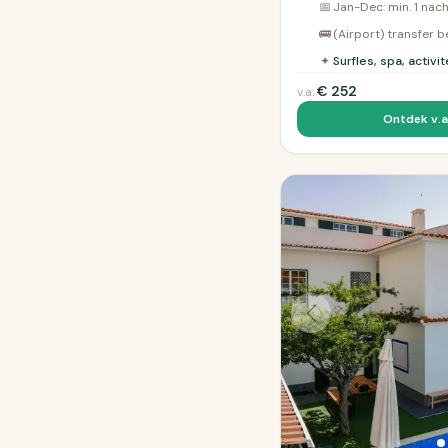
📅
Jan-Dec: min. 1 nac
🚌
(Airport) transfer 
✦
Surfles, spa, activ
€
252
v.a.
Ontdek v.a