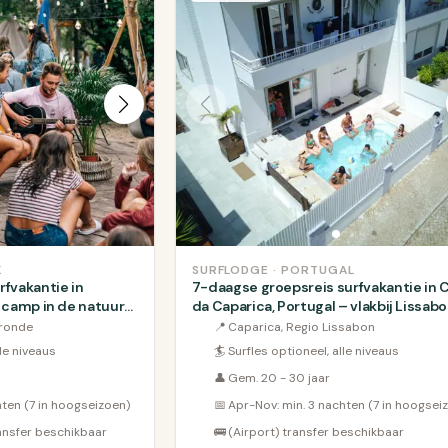
K
SURFLODGE · PORTUGAL
fvakantie in
7-daagse groepsreis surfvakantie in 
 camp in de natuur
da Caparica, Portugal – vlakbij Lissab
ironde
📍
Caparica, Regio Lissabon
lle niveaus
🏄
Surfles optioneel, alle niveaus
👤
Gem. 20 - 30 jaar
hten (7 in hoogseizoen)
📅
Apr-Nov: min. 3 nachten (7 in hoogsei
ansfer beschikbaar
🚌
(Airport) transfer beschikbaar