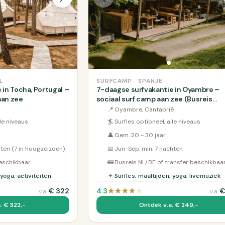
L
SURFCAMP · SPANJE
 in Tocha, Portugal –
7-daagse surfvakantie in Oyambre –
aan zee
sociaal surf camp aan zee (Busreis
Optioneel)
📍
Oyambre, Cantabrië
lle niveaus
🏄
Surfles optioneel, alle niveaus
👤
Gem. 20 - 30 jaar
hten (7 in hoogseizoen)
📅
Jun-Sep: min. 7 nachten
beschikbaar
🚌
Busreis NL/BE of transfer beschikbaa
 yoga, activiteiten
✦
Surfles, maaltijden, yoga, livemuziek
€
322
4.3
v.a.
v.a.
. € 322,-
Ontdek v.a. € 249,-