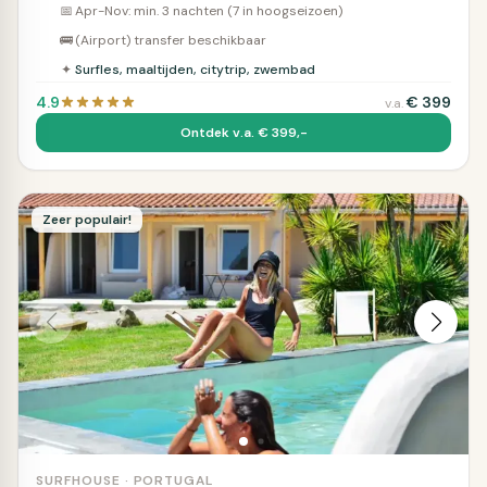
📅
Apr-Nov: min. 3 nachten (7 in hoogseizoen)
🚌
(Airport) transfer beschikbaar
✦
Surfles, maaltijden, citytrip, zwembad
4.9
€
399
v.a.
Ontdek v.a. € 399,-
Zeer populair!
SURFHOUSE · PORTUGAL