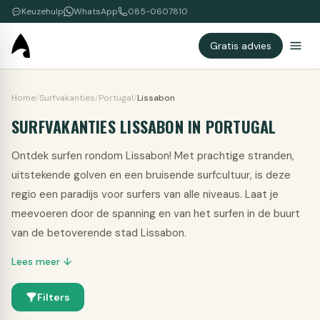
Keuzehulp
WhatsApp
085-0607810
Gratis advies
Home
/
Surfvakanties
/
Portugal
/
Lissabon
SURFVAKANTIES LISSABON IN PORTUGAL
Ontdek surfen rondom Lissabon! Met prachtige stranden,
uitstekende golven en een bruisende surfcultuur, is deze
regio een paradijs voor surfers van alle niveaus. Laat je
meevoeren door de spanning en van het surfen in de buurt
van de betoverende stad Lissabon.
Lees meer ↓
Filters