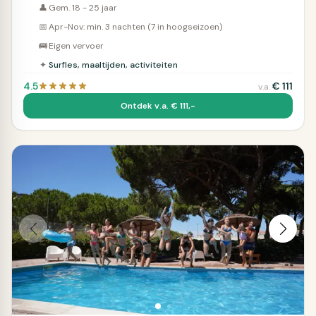
👤
Gem. 18 - 25 jaar
📅
Apr-Nov: min. 3 nachten (7 in hoogseizoen)
🚌
Eigen vervoer
✦
Surfles, maaltijden, activiteiten
4.5
€
111
v.a.
Ontdek v.a. € 111,-