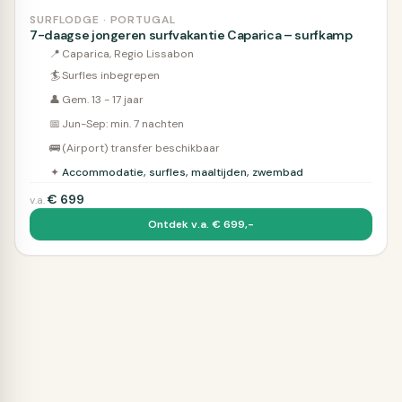
SURFLODGE · PORTUGAL
7-daagse jongeren surfvakantie Caparica – surfkamp
📍
Caparica, Regio Lissabon
🏄
Surfles inbegrepen
👤
Gem. 13 - 17 jaar
📅
Jun-Sep: min. 7 nachten
🚌
(Airport) transfer beschikbaar
✦
Accommodatie, surfles, maaltijden, zwembad
€
699
v.a.
Ontdek v.a. € 699,-