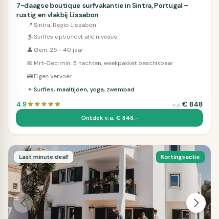
7-daagse boutique surfvakantie in Sintra, Portugal –
rustig en vlakbij Lissabon
📍
Sintra, Regio Lissabon
🏄
Surfles optioneel, alle niveaus
👤
Gem. 25 - 40 jaar
📅
Mrt-Dec: min. 5 nachten, weekpakket beschikbaar
🚌
Eigen vervoer
✦
Surfles, maaltijden, yoga, zwembad
4.9
€
848
v.a.
Ontdek v.a. € 848,-
Last minute deal!
Kortingsactie