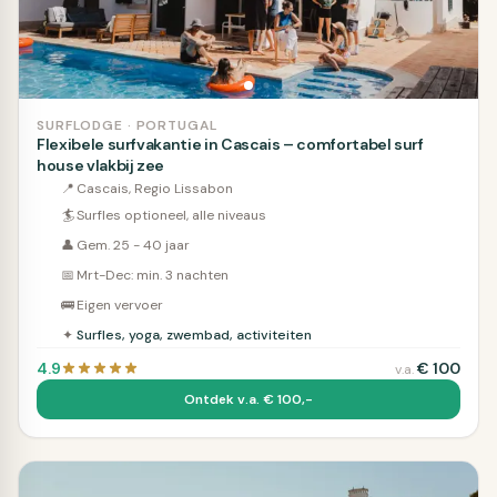
SURFLODGE · PORTUGAL
Flexibele surfvakantie in Cascais – comfortabel surf
house vlakbij zee
📍
Cascais, Regio Lissabon
🏄
Surfles optioneel, alle niveaus
👤
Gem. 25 - 40 jaar
📅
Mrt-Dec: min. 3 nachten
🚌
Eigen vervoer
✦
Surfles, yoga, zwembad, activiteiten
4.9
€
100
v.a.
Ontdek v.a. € 100,-