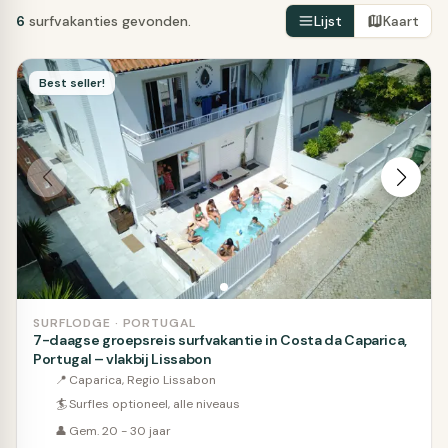
6
surfvakanties gevonden.
Lijst
Kaart
Best seller!
SURFLODGE · PORTUGAL
7-daagse groepsreis surfvakantie in Costa da Caparica,
Portugal – vlakbij Lissabon
📍
Caparica, Regio Lissabon
🏄
Surfles optioneel, alle niveaus
👤
Gem. 20 - 30 jaar