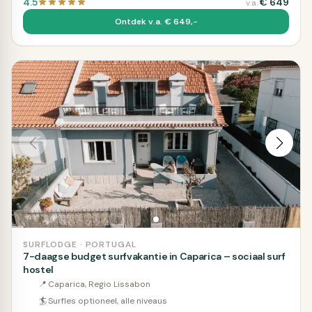
4.5
€
649
v.a.
Ontdek v.a. € 649,-
SURFLODGE · PORTUGAL
7-daagse budget surfvakantie in Caparica – sociaal surf
hostel
📍
Caparica, Regio Lissabon
🏄
Surfles optioneel, alle niveaus