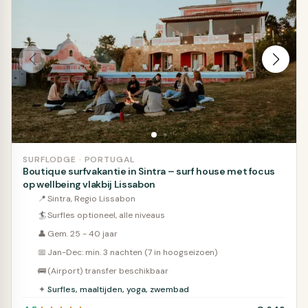
SURFLODGE · PORTUGAL
Boutique surfvakantie in Sintra – surf house met focus
op wellbeing vlakbij Lissabon
📍
Sintra, Regio Lissabon
🏄
Surfles optioneel, alle niveaus
👤
Gem. 25 - 40 jaar
📅
Jan-Dec: min. 3 nachten (7 in hoogseizoen)
🚌
(Airport) transfer beschikbaar
✦
Surfles, maaltijden, yoga, zwembad