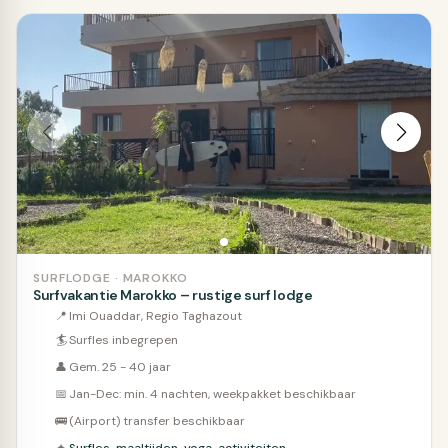
SURFLODGE · MAROKKO
Surfvakantie Marokko – rustige surf lodge
📍
Imi Ouaddar, Regio Taghazout
🏄
Surfles inbegrepen
👤
Gem. 25 - 40 jaar
📅
Jan-Dec: min. 4 nachten, weekpakket beschikbaar
🚌
(Airport) transfer beschikbaar