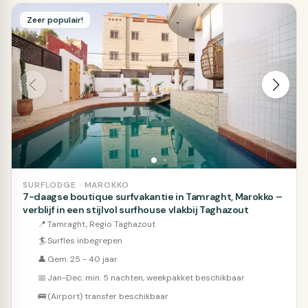
Zeer populair!
SURFLODGE · MAROKKO
7-daagse boutique surfvakantie in Tamraght, Marokko –
verblijf in een stijlvol surfhouse vlakbij Taghazout
📍
Tamraght, Regio Taghazout
🏄
Surfles inbegrepen
👤
Gem. 25 - 40 jaar
📅
Jan-Dec: min. 5 nachten, weekpakket beschikbaar
🚌
(Airport) transfer beschikbaar