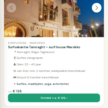
SURFLODGE · MAROKKO
Surfvakantie Tamraght – surf house Marokko
📍
Tamraght, Regio Taghazout
🏄
Surfles inbegrepen
👤
Gem. 25 - 40 jaar
📅
Jan-Dec: min. 2 nachten, weekpakket beschikbaar
🚌
(Airport) transfer beschikbaar
✦
Surfles, maaltijden, yoga, activiteiten
€
126
v.a.
Ontdek v.a. € 126,-