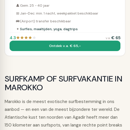
👤
Gem. 25 - 40 jaar
📅
Jan-Dec: min. 1 nacht, weekpakket beschikbaar
🚌
(Airport) transfer beschikbaar
✦
Surfles, maaltijden, yoga, dagtrips
4.3
€
65
v.a.
Ontdek v.a. € 65,-
SURFKAMP OF SURFVAKANTIE IN
MAROKKO
Marokko is de meest exotische surfbestemming in ons
aanbod — en een van de meest bijzondere ter wereld. De
Atlantische kust ten noorden van Agadir heeft meer dan
150 kilometer aan surfspots, van lange rechte point breaks