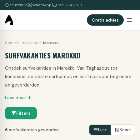
Keuzehulp
WhatsApp
085-0607810
Gratis advies
Home
/
Surfvakanties
/
Marokko
SURFVAKANTIES MAROKKO
Ontdek surfvakanties in Marokko. Van Taghazout tot
Imsouane: de beste surfcamps en surftrips voor beginners
en gevorderden.
Lees meer ↓
Filters
6
surfvakanties gevonden.
Lijst
Kaart