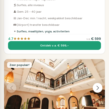
🏄
Surfles, alle niveaus
👤
Gem. 25 - 40 jaar
📅
Jan-Dec: min. 1 nacht, weekpakket beschikbaar
🚌
(Airport) transfer beschikbaar
✦
Surfles, maaltijden, yoga, activiteiten
4.7
€
599
v.a.
Ontdek v.a. € 599,-
Zeer populair!