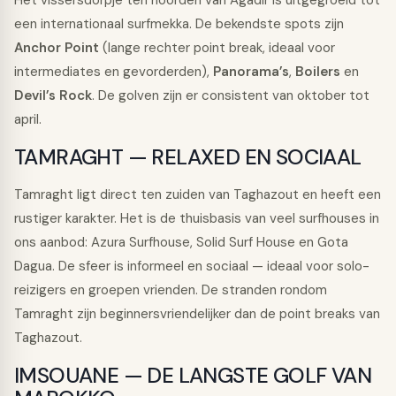
Het vissersdorpje ten noorden van Agadir is uitgegroeid tot
een internationaal surfmekka. De bekendste spots zijn
Anchor Point
(lange rechter point break, ideaal voor
intermediates en gevorderden),
Panorama’s
,
Boilers
en
Devil’s Rock
. De golven zijn er consistent van oktober tot
april.
TAMRAGHT — RELAXED EN SOCIAAL
Tamraght ligt direct ten zuiden van Taghazout en heeft een
rustiger karakter. Het is de thuisbasis van veel surfhouses in
ons aanbod: Azura Surfhouse, Solid Surf House en Gota
Dagua. De sfeer is informeel en sociaal — ideaal voor solo-
reizigers en groepen vrienden. De stranden rondom
Tamraght zijn beginnersvriendelijker dan de point breaks van
Taghazout.
IMSOUANE — DE LANGSTE GOLF VAN