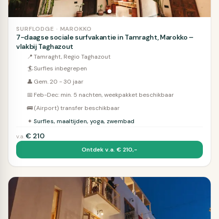
SURFLODGE · MAROKKO
7-daagse sociale surfvakantie in Tamraght, Marokko –
vlakbij Taghazout
📍
Tamraght, Regio Taghazout
🏄
Surfles inbegrepen
👤
Gem. 20 - 30 jaar
📅
Feb-Dec: min. 5 nachten, weekpakket beschikbaar
🚌
(Airport) transfer beschikbaar
✦
Surfles, maaltijden, yoga, zwembad
€
210
v.a.
Ontdek v.a. € 210,-