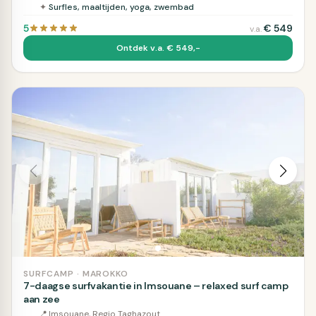
✦
Surfles, maaltijden, yoga, zwembad
5
€
549
v.a.
Ontdek v.a. € 549,-
SURFCAMP · MAROKKO
7-daagse surfvakantie in Imsouane – relaxed surf camp
aan zee
📍
Imsouane, Regio Taghazout