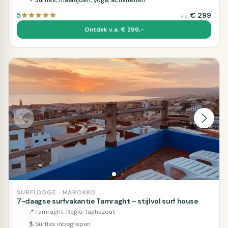
✦
Surfles, maaltijden, yoga, activiteiten
5
€
299
v.a.
Ontdek v.a. € 299,-
SURFLODGE · MAROKKO
7-daagse surfvakantie Tamraght – stijlvol surf house
📍
Tamraght, Regio Taghazout
🏄
Surfles inbegrepen