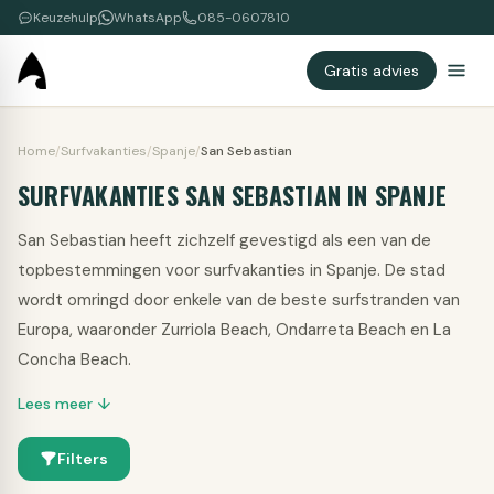
Keuzehulp
WhatsApp
085-0607810
Gratis advies
Home
/
Surfvakanties
/
Spanje
/
San Sebastian
SURFVAKANTIES SAN SEBASTIAN IN SPANJE
San Sebastian heeft zichzelf gevestigd als een van de
topbestemmingen voor surfvakanties in Spanje. De stad
wordt omringd door enkele van de beste surfstranden van
Europa, waaronder Zurriola Beach, Ondarreta Beach en La
Concha Beach.
Lees meer ↓
Filters