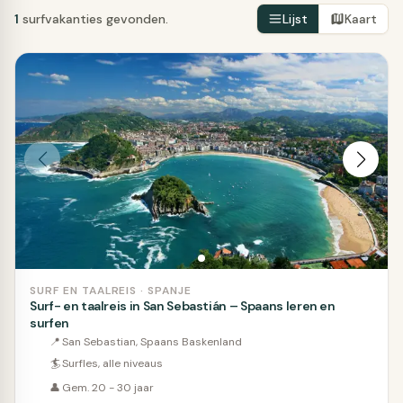
1
surfvakanties gevonden.
Lijst
Kaart
SURF EN TAALREIS · SPANJE
Surf- en taalreis in San Sebastián – Spaans leren en
surfen
📍
San Sebastian, Spaans Baskenland
🏄
Surfles, alle niveaus
👤
Gem. 20 - 30 jaar