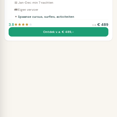
📅
Jan-Dec: min 7 nachten
🚌
Eigen vervoer
✦
Spaanse cursus, surfles, activiteiten
3.8
€
489
v.a.
Ontdek v.a. € 489,-