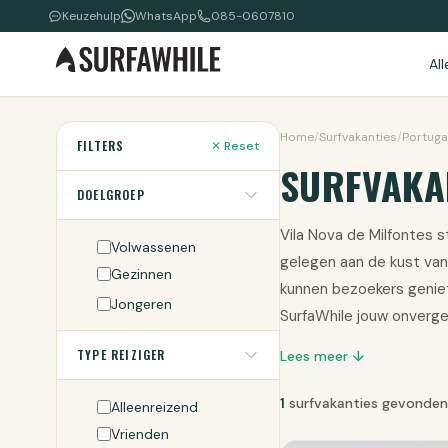
Keuzehulp
WhatsApp
085-0607810
Al
Home
/
Surfvakanties
/
Portuga
FILTERS
✕ Reset
SURFVAKAN
DOELGROEP
Vila Nova de Milfontes 
Volwassenen
gelegen aan de kust van 
Gezinnen
kunnen bezoekers geniet
Jongeren
SurfaWhile jouw onverget
TYPE REIZIGER
Lees meer ↓
1
surfvakanties gevonden
Alleenreizend
Vrienden