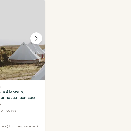
L
in Alentejo,
or natuur aan zee
o
lle niveaus
hten (7 in hoogseizoen)