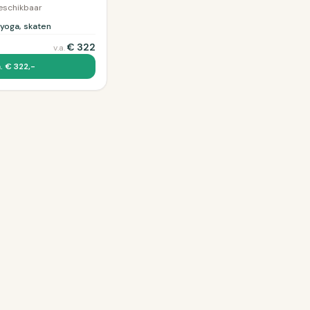
beschikbaar
 yoga, skaten
€
322
v.a.
. € 322,-