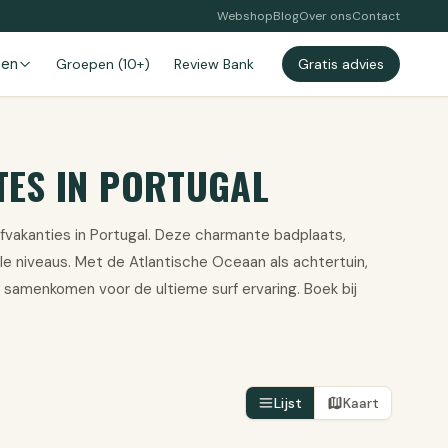
Webshop
Blog
Over ons
Contact
zen
Groepen (10+)
Review Bank
Gratis advies
TES IN PORTUGAL
vakanties in Portugal. Deze charmante badplaats,
le niveaus. Met de Atlantische Oceaan als achtertuin,
samenkomen voor de ultieme surf ervaring. Boek bij
Lijst
Kaart