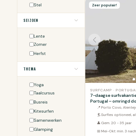
Stel
Zeer populair!
SEIZOEN
Lente
Zomer
Herfst
THEMA
Yoga
SURFCAMP · PORTUGA
Taalcursus
7-daagse surfvakantie 
Portugal – omringd do
Busreis
📍
Porto Covo, Alentej
Kitesurfen
🏄
Surfles optioneel, a
Samenwerken
👤
Gem. 20 - 35 jaar
Glamping
📅
Mei-Okt: min. 3 nac