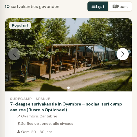
10
surfvakanties gevonden.
Lijst
Kaart
Populair!
SURFCAMP · SPANJE
7-daagse surfvakantie in Oyambre – sociaal surf camp
aan zee (Busreis Optioneel)
📍
Oyambre, Cantabrië
🏄
Surfles optioneel, alle niveaus
👤
Gem. 20 - 30 jaar