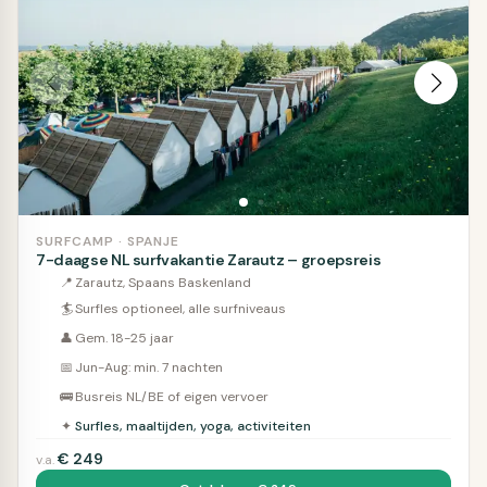
SURFCAMP · SPANJE
7-daagse NL surfvakantie Zarautz – groepsreis
📍
Zarautz, Spaans Baskenland
🏄
Surfles optioneel, alle surfniveaus
👤
Gem. 18-25 jaar
📅
Jun-Aug: min. 7 nachten
🚌
Busreis NL/BE of eigen vervoer
✦
Surfles, maaltijden, yoga, activiteiten
€
249
v.a.