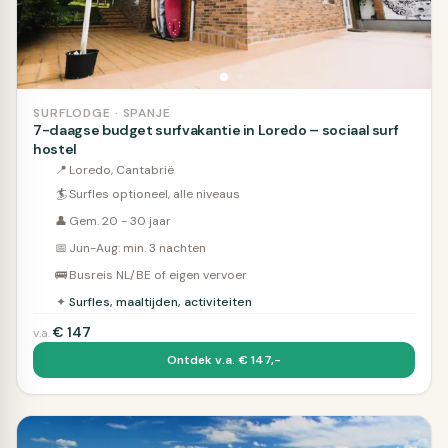
SURFLODGE · SPANJE
7-daagse budget surfvakantie in Loredo – sociaal surf
hostel
📍
Loredo, Cantabrië
🏄
Surfles optioneel, alle niveaus
👤
Gem. 20 - 30 jaar
📅
Jun-Aug: min. 3 nachten
🚌
Busreis NL/BE of eigen vervoer
✦
Surfles, maaltijden, activiteiten
€
147
v.a.
Ontdek v.a. € 147,-