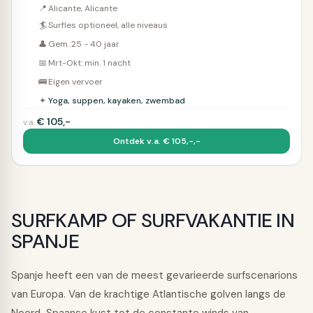
📍
Alicante, Alicante
🏄
Surfles optioneel, alle niveaus
👤
Gem. 25 - 40 jaar
📅
Mrt-Okt: min. 1 nacht
🚌
Eigen vervoer
✦
Yoga, suppen, kayaken, zwembad
€
105,-
v.a.
Ontdek v.a. € 105,-,-
SURFKAMP OF SURFVAKANTIE IN
SPANJE
Spanje heeft een van de meest gevarieerde surfscenarions
van Europa. Van de krachtige Atlantische golven langs de