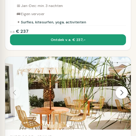
📅
Jan-Dec: min. 3 nachten
🚌
Eigen vervoer
✦
Surfles, kitesurfen, yoga, activiteiten
€
237
v.a.
Ontdek v.a. € 237,-