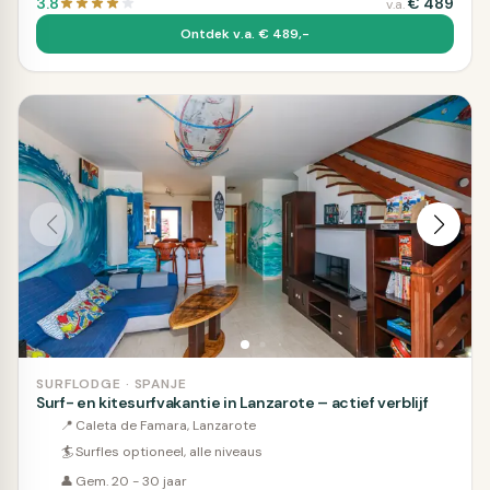
3.8
€
489
v.a.
Ontdek v.a. € 489,-
SURFLODGE · SPANJE
Surf- en kitesurfvakantie in Lanzarote – actief verblijf
📍
Caleta de Famara, Lanzarote
🏄
Surfles optioneel, alle niveaus
👤
Gem. 20 - 30 jaar