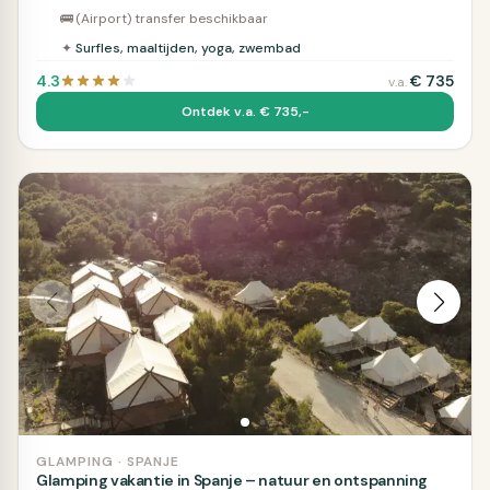
🚌
(Airport) transfer beschikbaar
✦
Surfles, maaltijden, yoga, zwembad
4.3
€
735
v.a.
Ontdek v.a. € 735,-
GLAMPING · SPANJE
Glamping vakantie in Spanje – natuur en ontspanning