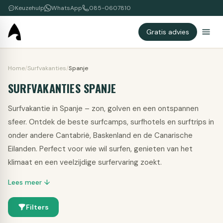
Keuzehulp
WhatsApp
085-0607810
Gratis advies
Home
/
Surfvakanties
/
Spanje
SURFVAKANTIES SPANJE
Surfvakantie in Spanje – zon, golven en een ontspannen
sfeer. Ontdek de beste surfcamps, surfhotels en surftrips in
onder andere Cantabrië, Baskenland en de Canarische
Eilanden. Perfect voor wie wil surfen, genieten van het
klimaat en een veelzijdige surfervaring zoekt.
Lees meer ↓
Filters