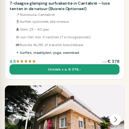
7-daagse glamping surfvakantie in Cantabrië – luxe
tenten in de natuur (Busreis Optioneel)
📍
Ruilobuca, Cantabrië
🏄
Surfles optioneel, alle niveaus
👤
Gem. 25 - 40 jaar
📅
Jun-Okt: min. 3 nachten (7 in hoogseizoen)
🚌
Busreis NL/BE of transfer beschikbaar
✦
Surfles, maaltijden, yoga, zwembad
4.8
€
378
v.a.
Ontdek v.a. € 378,-