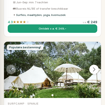
📅
Jun-Sep: min. 7 nachten
🚌
Busreis NL/BE of transfer beschikbaar
✦
Surfles, maaltijden, yoga, livemuziek
4.3
€
249
v.a.
Ontdek v.a. € 249,-
Populaire bestemming!
SURFCAMP · SPANJE