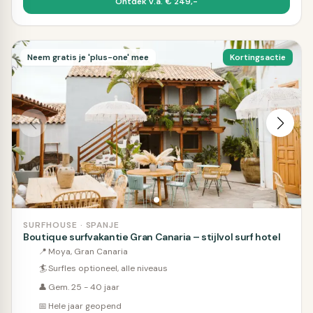
Ontdek v.a. € 249,-
Neem gratis je 'plus-one' mee
Kortingsactie
SURFHOUSE · SPANJE
Boutique surfvakantie Gran Canaria – stijlvol surf hotel
📍
Moya, Gran Canaria
🏄
Surfles optioneel, alle niveaus
👤
Gem. 25 - 40 jaar
📅
Hele jaar geopend