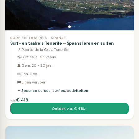
SURF EN TAALREIS · SPANJE
Surf- en taalreis Tenerife – Spaans leren en surfen
📍
Puerto de la Cruz, Tenerife
🏄
Surfles, alle niveaus
👤
Gem. 20 - 30 jaar
📅
Jan-Dec.
🚌
Eigen vervoer
✦
Spaanse cursus, surfles, activiteiten
€
418
v.a.
Ontdek v.a. € 418,-