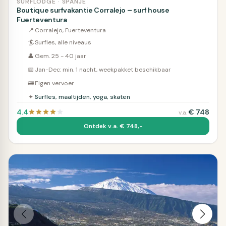
SURFLODGE · SPANJE
Boutique surfvakantie Corralejo – surf house
Fuerteventura
📍
Corralejo, Fuerteventura
🏄
Surfles, alle niveaus
👤
Gem. 25 - 40 jaar
📅
Jan-Dec: min. 1 nacht, weekpakket beschikbaar
🚌
Eigen vervoer
✦
Surfles, maaltijden, yoga, skaten
4.4
€
748
v.a.
Ontdek v.a. € 748,-