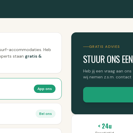
GRATIS ADVIES
te surf-accommodaties. Heb
STUUR ONS EEN
xperts staan
gratis &
Heb jij een vraag aan ons
wij nemen z.s.m. contact 
App ons
Bel ons
< 24u