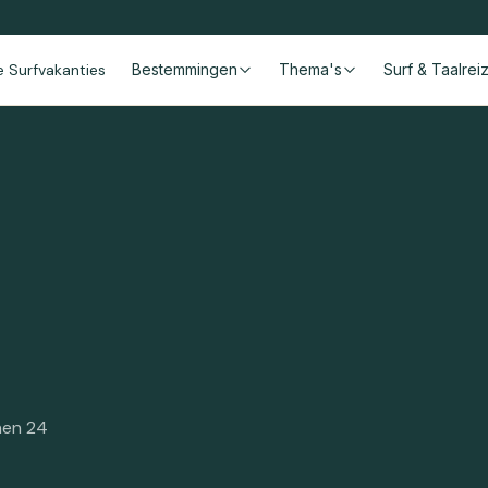
le Surfvakanties
Bestemmingen
Thema's
Surf & Taalrei
nnen 24