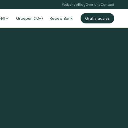
Webshop
Blog
Over ons
Contact
zen
Groepen (10+)
Review Bank
Gratis advies