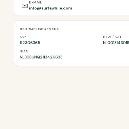
E-MAIL
✉️
info@surfawhile.com
BEDRIJFSGEGEVENS
KVK
BTW / VAT
92306365
NL001314301
IBAN
NL39BUNQ2113426633