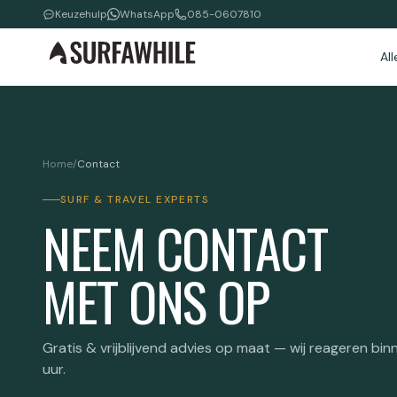
Keuzehulp
WhatsApp
085-0607810
Al
Home
/
Contact
SURF & TRAVEL EXPERTS
NEEM CONTACT
MET ONS OP
Gratis & vrijblijvend advies op maat — wij reageren bi
uur.