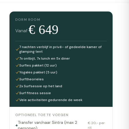
DORM ROOM
€
649
Vanaf
7 nachten verblijf in privé- of gedeelde kamer of
glamping tent
7x ontbijt, 7x lunch en 5x diner
Surfles pakket (12 uur)
Yogales pakket (5 uur)
Surftheorieles
2x Surfsessie op het land
Surf fitness sessie
Vele activiteiten gedurende de week
OPTIONEEL TOE TE VOEGEN
Transfer van/naar Sintra (max 2
€ 20,- per
+
rit
personen)