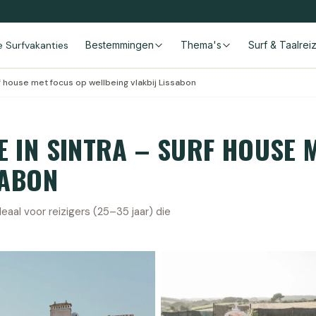
le Surfvakanties
Bestemmingen
Thema's
Surf & Taalrei
rf house met focus op wellbeing vlakbij Lissabon
 IN SINTRA – SURF HOUSE 
SABON
eaal voor reizigers (25–35 jaar) die