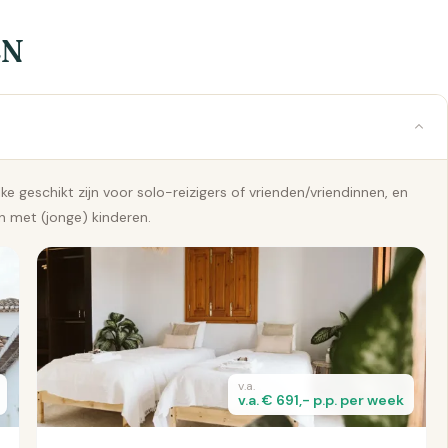
EN
 geschikt zijn voor solo-reizigers of vrienden/vriendinnen, en
n met (jonge) kinderen.
v.a.
v.a. € 691,- p.p. per week