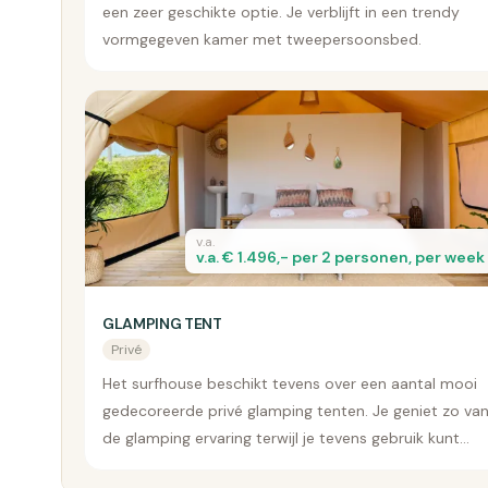
een zeer geschikte optie. Je verblijft in een trendy
vormgegeven kamer met tweepersoonsbed.
v.a.
v.a. € 1.496,- per 2 personen, per week
GLAMPING TENT
Privé
Het surfhouse beschikt tevens over een aantal mooi
gedecoreerde privé glamping tenten. Je geniet zo va
de glamping ervaring terwijl je tevens gebruik kunt
maken van de faciliteiten van het surfhouse.