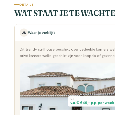
DETAILS
WAT STAAT JE TE WACHT
⛺
Waar je verblijft
Dit trendy surfhouse beschikt over gedeelde kamers welke
privé kamers welke geschikt zijn voor koppels of gezinne
v.a.
v.a. € 649,- p.p. per week