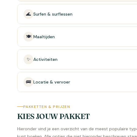
🌊
Surfen & surflessen
🍽️
Maaltijden
✨
Activiteiten
🚌
Locatie & vervoer
PAKKETTEN & PRIJZEN
KIES JOUW PAKKET
Hieronder vind je een overzicht van de meest populaire t
kunt boeken. Alle opties die niet hieronder beschreven staan