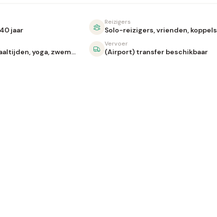
Reizigers
40 jaar
Solo-reizigers, vrienden, koppels
Vervoer
Surfles, maaltijden, yoga, zwembad
(Airport) transfer beschikbaar