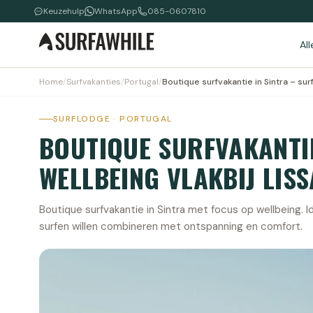
Keuzehulp
WhatsApp
085-0607810
Al
Home
/
Surfvakanties
/
Portugal
/
Boutique surfvakantie in Sintra – su
SURFLODGE · PORTUGAL
BOUTIQUE SURFVAKANTIE
WELLBEING VLAKBIJ LIS
Boutique surfvakantie in Sintra met focus op wellbeing. Id
surfen willen combineren met ontspanning en comfort.