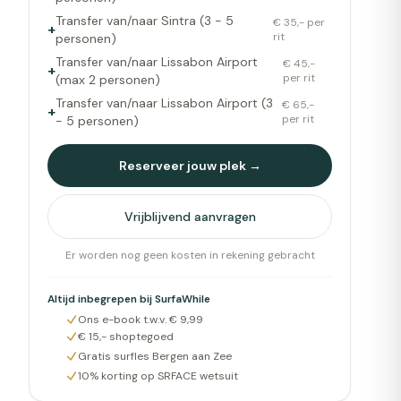
Transfer van/naar Sintra (3 - 5
€ 35,- per
+
rit
personen)
Transfer van/naar Lissabon Airport
€ 45,-
+
per rit
(max 2 personen)
Transfer van/naar Lissabon Airport (3
€ 65,-
+
per rit
- 5 personen)
Reserveer jouw plek →
Vrijblijvend aanvragen
Er worden nog geen kosten in rekening gebracht
Altijd inbegrepen bij SurfaWhile
Ons e-book t.w.v. € 9,99
€ 15,- shoptegoed
Gratis surfles Bergen aan Zee
10% korting op SRFACE wetsuit