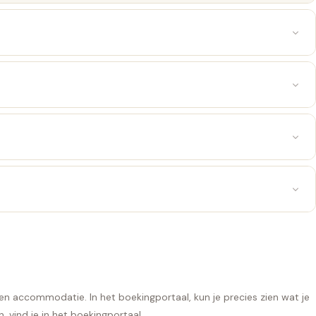
ypen accommodatie. In het
boekingportaal
, kun je precies zien wat je
, vind je in het
boekingportaal.